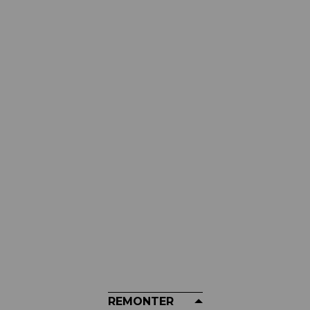
MUC-OFF
Garde-Boue MUC-OFF - Rear Ride
Guard
12,98 €
REMONTER