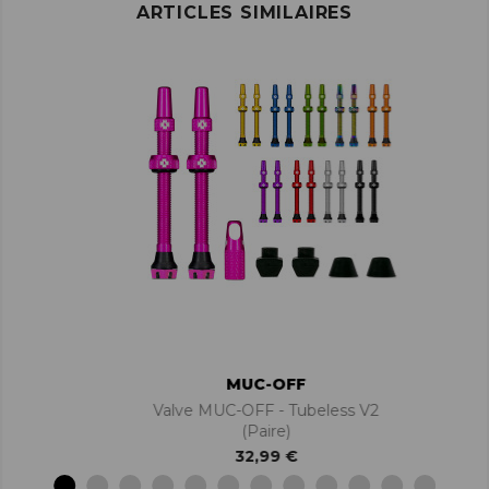
ARTICLES SIMILAIRES
MUC-OFF
Valve MUC-OFF - Tubeless V2
(paire)
32,99 €