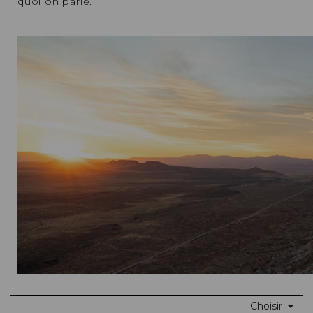
quoi on parle.

Choisir