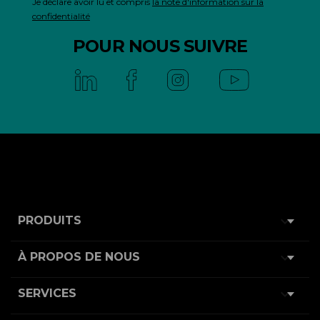
Je déclare avoir lu et compris
la note d'information sur la
confidentialité
POUR NOUS SUIVRE

PRODUITS

À PROPOS DE NOUS

SERVICES