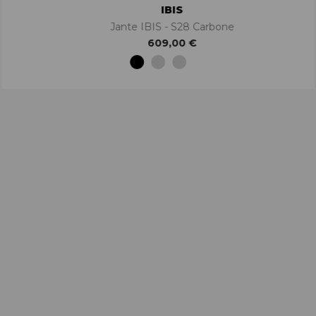
IBIS
Jante IBIS - S28 Carbone
609,00 €