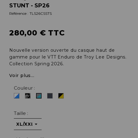
STUNT - SP26
Référence :
TLS26CSSTS
280,00 € TTC
Nouvelle version ouverte du casque haut de
gamme pour le VTT Enduro de Troy Lee Designs.
Collection Spring 2026.
Voir plus...
Couleur :
Blanc/bleu
Camo
Noir
Noir/gold
Gris/turquoise
Gris-
noir
Taille :