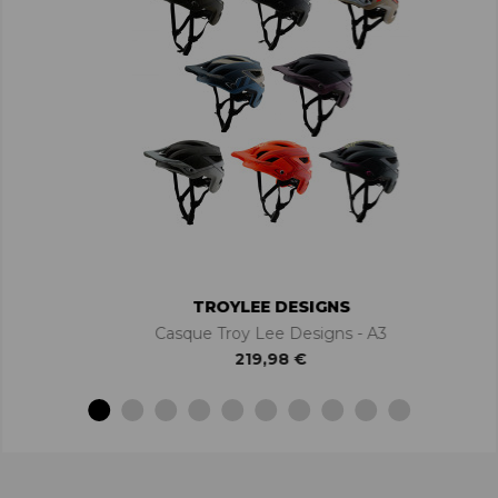
TROYLEE DESIGNS
Casque Troy Lee Designs - A3
219,98 €