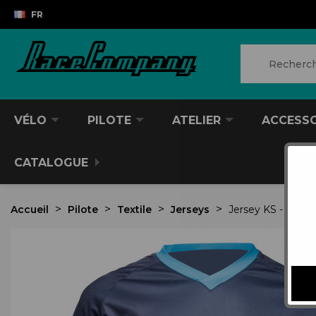
FR
VÉLO
PILOTE
ATELIER
ACCESS
CATALOGUE
Accueil
Pilote
Textile
Jerseys
Jersey KS - Manc
VTT/VTC
CASQUES DIVERS
PRODUITS POUR NETTOYER
ANTIVOL
SACS À DOS