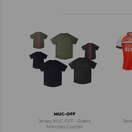
MUC-OFF
Jersey MUC-OFF - Riders
Jers
Manches Courtes