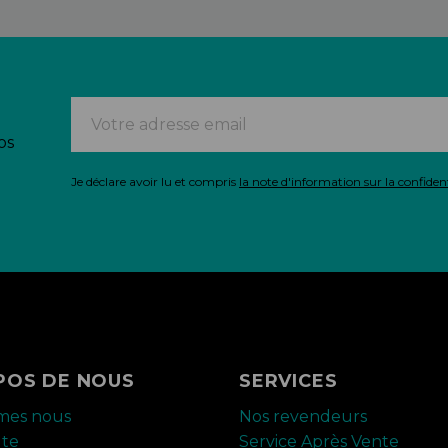
os
Je déclare avoir lu et compris
la note d'information sur la confident
POS DE NOUS
SERVICES
mes nous
Nos revendeurs
ute
Service Après Vente