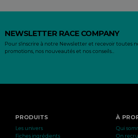
NEWSLETTER RACE COMPANY
Pour s'inscrire à notre Newsletter et recevoir toutes n
promotions, nos nouveautés et nos conseils...
PRODUITS
À PRO
Les univers
Qui som
Fiches ingrédients
On recr