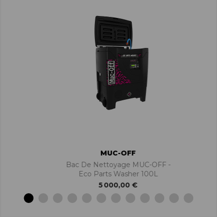
MUC-OFF
Bac De Nettoyage MUC-OFF -
Eco Parts Washer 100L
5 000,00 €