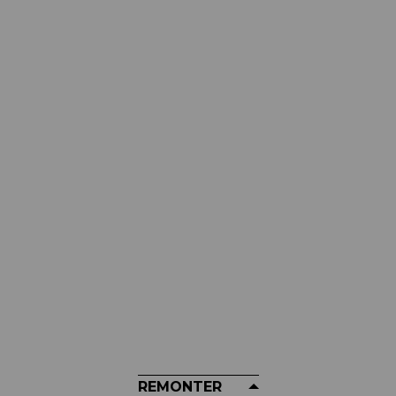
MUC-OFF
Lubrifiant Pour Chaines MUC-OFF
- Dry Lube 120ml
16,99 €
REMONTER