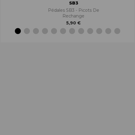
SB3
Pédales SB3 - Picots De
Rechange
5,90 €