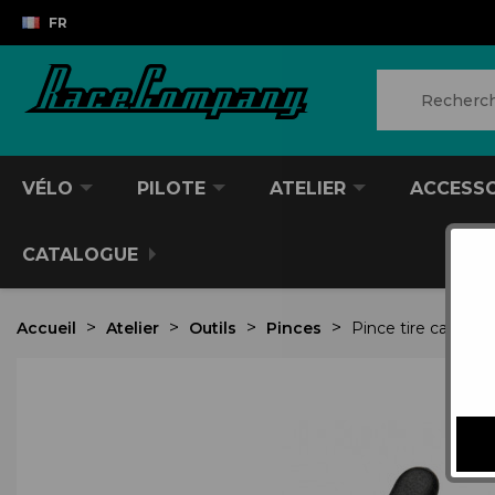
FR
VÉLO
PILOTE
ATELIER
ACCESS
CATALOGUE
Accueil
Atelier
Outils
Pinces
Pince tire cable 
VTT/VTC
CASQUES DIVERS
PRODUITS POUR NETTOYER
ANTIVOL
SACS À DOS