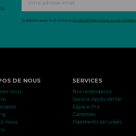
os
Je déclare avoir lu et compris
la note d'information sur la confident
POS DE NOUS
SERVICES
mes nous
Nos revendeurs
ute
Service Après Vente
enaires
Espace Pro
ing
Garanties
ez-nous
Paiements sécurisés
tu