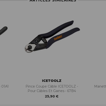
ARTICLES SIMILAIRES
ICETOOLZ
- 01A1
Pince Coupe Câble ICETOOLZ -
Manett
Pour Câbles Et Gaines • 67B4
25,90 €