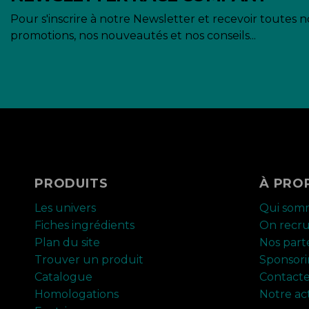
Pour s'inscrire à notre Newsletter et recevoir toutes n
promotions, nos nouveautés et nos conseils...
PRODUITS
À PRO
Les univers
Qui som
Fiches ingrédients
On recr
Plan du site
Nos part
Trouver un produit
Sponsor
Catalogue
Contact
Homologations
Notre ac