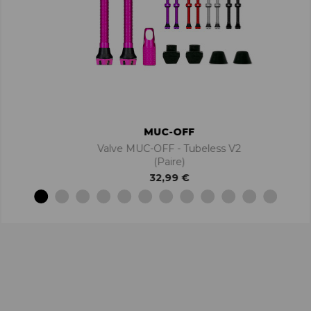
MUC-OFF
Valve MUC-OFF - Tubeless V2
(paire)
32,99 €