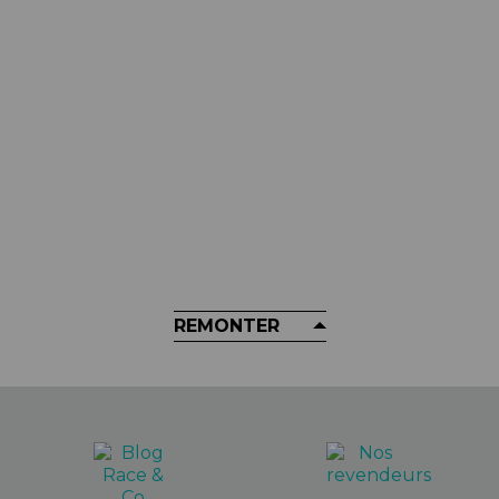
MUC-OFF
Lubrifiant Pour Chaines MUC-OFF
- C3 Ceramic Wet Lube
25,99 €
REMONTER