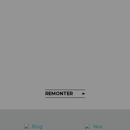
MUC-OFF
Nettoyant Chaussures MUC-OFF -
Bike Shoe Cleaner 250ml
14,99 €
REMONTER