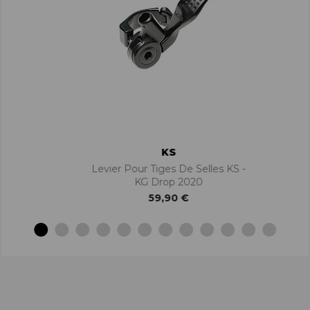
KS
Levier Pour Tiges De Selles KS -
KG Drop 2020
59,90 €