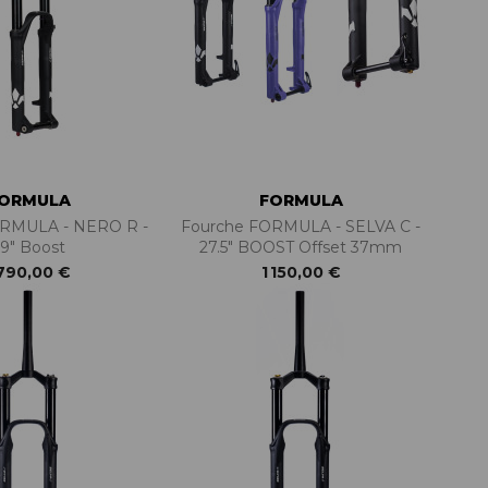
PIÈCES DE FIXATION
JEUX DE DIRECTION
PIÈCES DÉT./ACCESSOIRES
PIÈCES DÉT./ACCESSOIRES
PIÈCES RÉP./ENTRETIEN
ORMULA
FORMULA
ORMULA - NERO R -
Fourche FORMULA - SELVA C -
9" Boost
27.5" BOOST Offset 37mm
 790,00 €
1 150,00 €