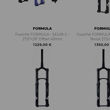
FORMULA
FORMU
Fourche FORMULA - SELVA C -
Fourche FORMULA 
27.5"+29" Offset 43mm
Boost 27,5+
1 229,00 €
1 350,00