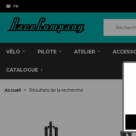
FR
VÉLO
PILOTE
ATELIER
ACCESS
CATALOGUE
Accueil
Résultats de la recherche
VTT/VTC
CASQUES DIVERS
PRODUITS POUR NETTOYER
ANTIVOL
SACS À DOS