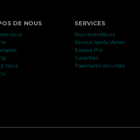
POS DE NOUS
SERVICES
mes nous
Nos revendeurs
ute
Service Après Vente
enaires
Espace Pro
ing
Garanties
ez-nous
Paiements sécurisés
tu