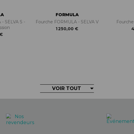
LA
FORMULA
- SELVA S -
Fourche FORMULA - SELVA V
Fourche
ssion
1 250,00 €
4
 €
VOIR TOUT