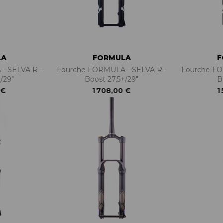
LA
FORMULA
F
- SELVA R -
Fourche FORMULA - SELVA R -
Fourche FO
/29"
Boost 27,5+/29"
B
 €
1 708,00 €
1