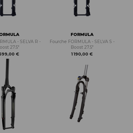
ORMULA
FORMULA
RMULA - SELVA R -
Fourche FORMULA - SELVA S -
oost 27.5"
Boost 27.5"
 599,00 €
1 190,00 €