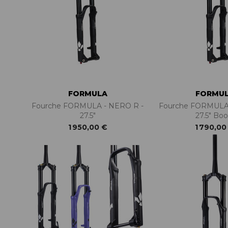
ACCESSOIRES TUBELESS
CERCLES
CHAMBRES À AIR
INSERTS PNEU
MOYEUX
PIÈCES DÉT./ACCESSOIRES
PIÈCES RÉP./ENTRETIEN
FORMULA
FORMU
PNEUS
Fourche FORMULA - NERO R -
Fourche FORMULA 
RAYONS
27.5"
27.5" Boo
RÉPARATION CREVAISONS
1 950,00 €
1 790,00
ROUES COMPLÈTES