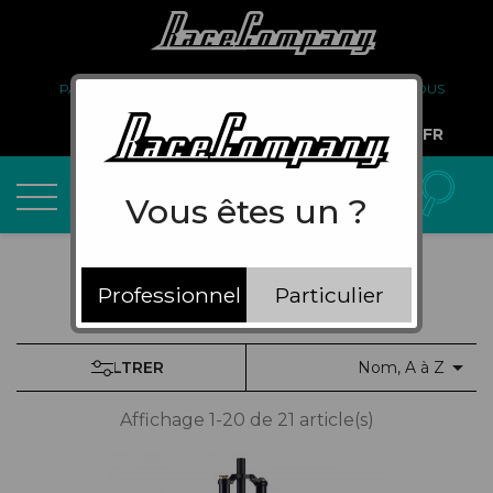
PARTENARIAT
FAQ
LIVRAISON
À PROPOS DE NOUS
COMPTE PRO
FR
Vous êtes un ?
Professionnel
Particulier

FILTRER
Nom, A à Z
Affichage 1-20 de 21 article(s)