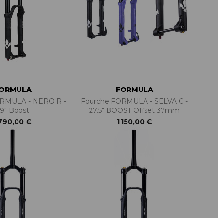
PIÈCES DE FIXATION
JEUX DE DIRECTION
PIÈCES DÉT./ACCESSOIRES
PIÈCES DÉT./ACCESSOIRES
PIÈCES RÉP./ENTRETIEN
ORMULA
FORMULA
ORMULA - NERO R -
Fourche FORMULA - SELVA C -
9" Boost
27.5" BOOST Offset 37mm
 790,00 €
1 150,00 €