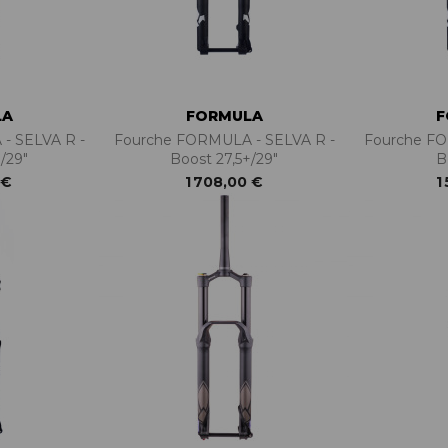
LA
FORMULA
F
- SELVA R -
Fourche FORMULA - SELVA R -
Fourche FO
/29"
Boost 27,5+/29"
B
 €
1 708,00 €
1