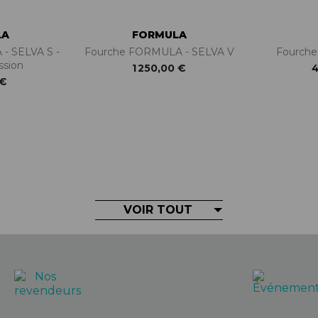
LA
FORMULA
- SELVA S -
Fourche FORMULA - SELVA V
Fourche
ssion
1 250,00 €
4
 €
VOIR TOUT