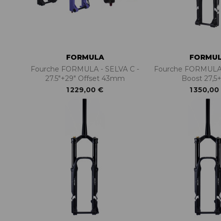
FORMULA
FORMU
Fourche FORMULA - SELVA C -
Fourche FORMULA 
27.5"+29" Offset 43mm
Boost 27,5+
1 229,00 €
1 350,00