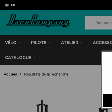
FR
VÉLO
PILOTE
ATELIER
ACCESS
CATALOGUE
Accueil
Résultats de la recherche
VTT/VTC
CASQUES DIVERS
PRODUITS POUR NETTOYER
ANTIVOL
SACS À DOS