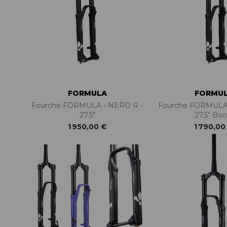
ACCESSOIRES TUBELESS
CERCLES
CHAMBRES À AIR
INSERTS PNEU
MOYEUX
PIÈCES DÉT./ACCESSOIRES
PIÈCES RÉP./ENTRETIEN
FORMULA
FORMU
PNEUS
Fourche FORMULA - NERO R -
Fourche FORMULA 
RAYONS
27.5"
27.5" Boo
RÉPARATION CREVAISONS
1 950,00 €
1 790,00
ROUES COMPLÈTES