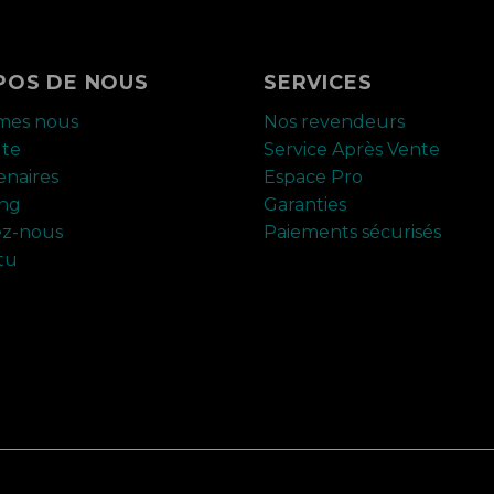
POS DE NOUS
SERVICES
mes nous
Nos revendeurs
ute
Service Après Vente
enaires
Espace Pro
ing
Garanties
ez-nous
Paiements sécurisés
tu