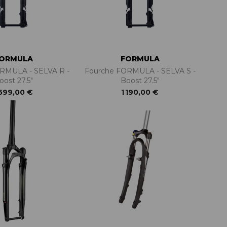
ORMULA
FORMULA
RMULA - SELVA R -
Fourche FORMULA - SELVA S -
oost 27.5"
Boost 27.5"
 599,00 €
1 190,00 €