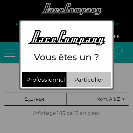
PARTENARIAT
FAQ
LIVRAISON
À PROPOS DE NOUS
COMPTE PRO
FR
Vous êtes un ?
Professionnel
Particulier

FILTRER
Nom, A à Z
Affichage 1-13 de 13 article(s)