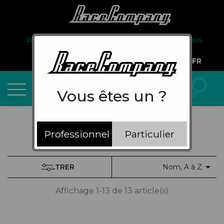
PARTENARIAT
FAQ
LIVRAISON
À PROPOS DE NOUS
COMPTE PRO
FR
Vous êtes un ?
Professionnel
Particulier

FILTRER
Nom, A à Z
Affichage 1-13 de 13 article(s)