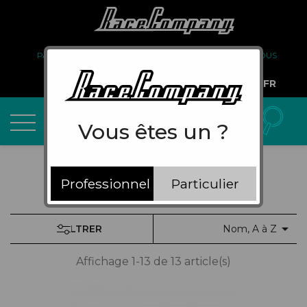
PARTENARIAT
FAQ
LIVRAISON
À PROPOS DE NOUS
COMPTE PRO
FR
Vous êtes un ?
Professionnel
Particulier

FILTRER
Nom, A à Z
Affichage 1-13 de 13 article(s)