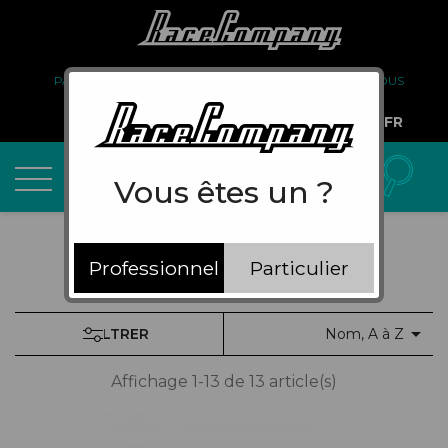
PARTENARIAT
FAQ
LIVRAISON
À PROPOS DE NOUS
COMPTE PRO
FR
Vous êtes un ?
Professionnel
Particulier

FILTRER
Nom, A à Z
Affichage 1-13 de 13 article(s)