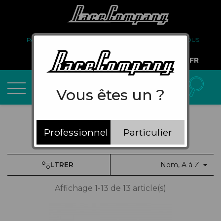
PARTENARIAT
FAQ
LIVRAISON
À PROPOS DE NOUS
COMPTE PRO
FR
Vous êtes un ?
Professionnel
Particulier

FILTRER
Nom, A à Z
Affichage 1-13 de 13 article(s)